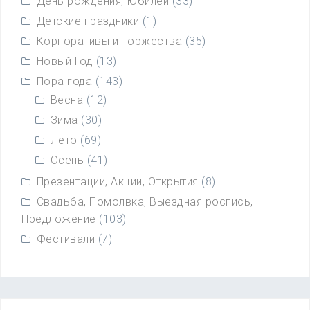
День рождения, Юбилей
(33)
а
Детские праздники
(1)
п
Корпоративы и Торжества
(35)
и
с
Новый Год
(13)
я
Пора года
(143)
м
Весна
(12)
Зима
(30)
Лето
(69)
Осень
(41)
Презентации, Акции, Открытия
(8)
Свадьба, Помолвка, Выездная роспись,
Предложение
(103)
Фестивали
(7)