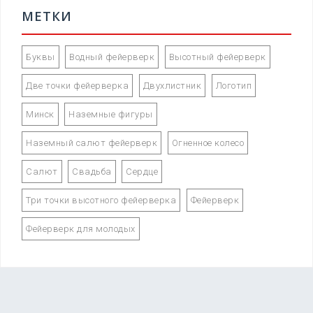
МЕТКИ
Буквы
Водный фейерверк
Высотный фейерверк
Две точки фейерверка
Двухлистник
Логотип
Минск
Наземные фигуры
Наземный салют фейерверк
Огненное колесо
Салют
Свадьба
Сердце
Три точки высотного фейерверка
Фейерверк
Фейерверк для молодых